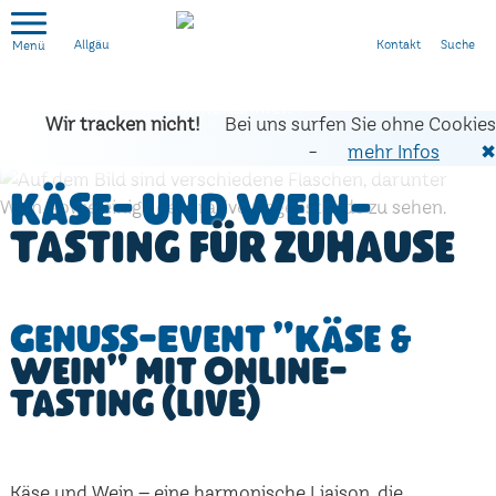
Kontakt
Suche
Allgäu
Wir tracken nicht!
Bei uns surfen Sie ohne Cookies
-
mehr Infos
✖
Käse- und Wein-
Tasting für zuhause
Genuss-Event "Käse &
Wein" mit Online-
Tasting (live)
Käse und Wein – eine harmonische Liaison, die