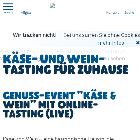
Kontakt
Suche
Allgäu
Wir tracken nicht!
Bei uns surfen Sie ohne Cookies
-
mehr Infos
✖
Käse- und Wein-
Tasting für zuhause
Genuss-Event "Käse &
Wein" mit Online-
Tasting (live)
Käse und Wein – eine harmonische Liaison, die