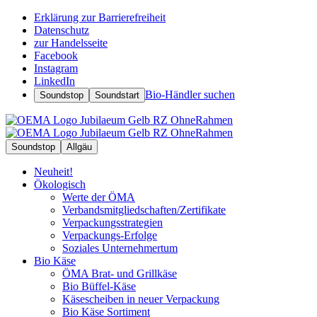
Erklärung zur Barrierefreiheit
Datenschutz
zur Handelsseite
Facebook
Instagram
LinkedIn
Bio-Händler suchen
Soundstop
Soundstart
Soundstop
Allgäu
Neuheit!
Ökologisch
Werte der ÖMA
Verbandsmitgliedschaften/Zertifikate
Verpackungsstrategien
Verpackungs-Erfolge
Soziales Unternehmertum
Bio Käse
ÖMA Brat- und Grillkäse
Bio Büffel-Käse
Käsescheiben in neuer Verpackung
Bio Käse Sortiment