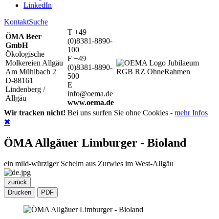
LinkedIn
Kontakt
Suche
T +49
ÖMA Beer
(0)8381-8890-
GmbH
100
Ökologische
F +49
Molkereien Allgäu
(0)8381-8890-
Am Mühlbach 2
500
D-88161
E
Lindenberg /
info@oema.de
Allgäu
www.oema.de
Wir tracken nicht!
Bei uns surfen Sie ohne Cookies -
mehr Infos
✖
ÖMA Allgäuer Limburger - Bioland
ein mild-würziger Schelm aus Zurwies im West-Allgäu
zurück
Drucken
PDF