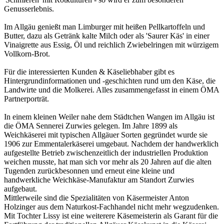
Genusserlebnis.
Im Allgäu genießt man Limburger mit heißen Pellkartoffeln und
Butter, dazu als Getränk kalte Milch oder als 'Saurer Käs' in einer
Vinaigrette aus Essig, Öl und reichlich Zwiebelringen mit würzigem
Vollkorn-Brot.
Für die interessierten Kunden & Käseliebhaber gibt es
Hintergrundinformationen und -geschichten rund um den Käse, die
Landwirte und die Molkerei. Alles zusammengefasst in einem ÖMA
Partnerporträt.
In einem kleinen Weiler nahe dem Städtchen Wangen im Allgäu ist
die ÖMA Sennerei Zurwies gelegen. Im Jahre 1899 als
Weichkäserei mit typischen Allgäuer Sorten gegründet wurde sie
1906 zur Emmentalerkäserei umgebaut. Nachdem der handwerklich
aufgestellte Betrieb zwischenzeitlich der industriellen Produktion
weichen musste, hat man sich vor mehr als 20 Jahren auf die alten
Tugenden zurückbesonnen und erneut eine kleine und
handwerkliche Weichkäse-Manufaktur am Standort Zurwies
aufgebaut.
Mittlerweile sind die Spezialitäten von Käsermeister Anton
Holzinger aus dem Naturkost-Fachhandel nicht mehr wegzudenken.
Mit Tochter Lissy ist eine weiterere Käsemeisterin als Garant für die