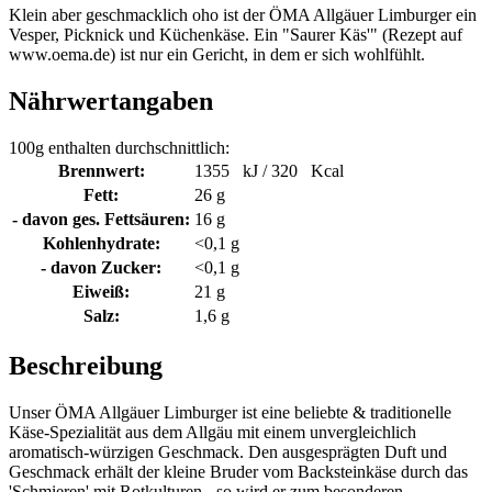
Klein aber geschmacklich oho ist der ÖMA Allgäuer Limburger ein
Vesper, Picknick und Küchenkäse. Ein "Saurer Käs'" (Rezept auf
www.oema.de) ist nur ein Gericht, in dem er sich wohlfühlt.
Nährwertangaben
100g enthalten durchschnittlich:
Brennwert:
1355 kJ / 320 Kcal
Fett:
26 g
- davon ges. Fettsäuren:
16 g
Kohlenhydrate:
<0,1 g
- davon Zucker:
<0,1 g
Eiweiß:
21 g
Salz:
1,6 g
Beschreibung
Unser ÖMA Allgäuer Limburger ist eine beliebte & traditionelle
Käse-Spezialität aus dem Allgäu mit einem unvergleichlich
aromatisch-würzigen Geschmack. Den ausgesprägten Duft und
Geschmack erhält der kleine Bruder vom Backsteinkäse durch das
'Schmieren' mit Rotkulturen - so wird er zum besonderen