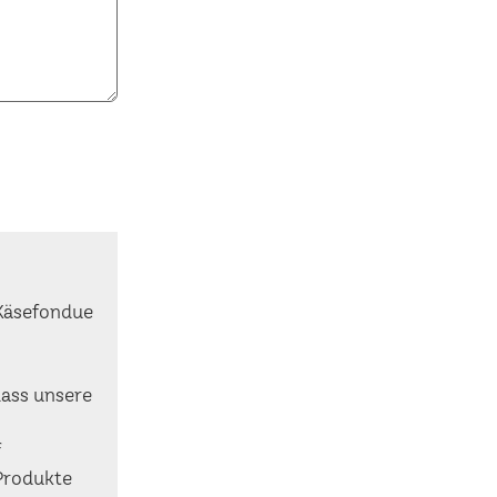
 Käsefondue
dass unsere
f
Produkte