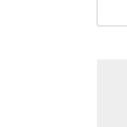
*
*
*
*
*