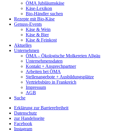
ÖMA Jubiläumskäse
Käse-Lexikon
Bio-Händler suchen
Rezepte mit Bio-Käse
Genuss-Events
Käse & Wein
Käse & Bier
Käse & Feinkost
Aktuelles
Unternehmen
ÖMA – Ökologische Molkereien Allgäu
Unternehmensdaten
Kontakt + Ansprechpartner
Arbeiten bei ÖMA
Stellenangebote + Ausbildungsplätze
Vertriebsbüro in Frankreich
Impressum
AGB
Suche
Erklärung zur Barrierefreiheit
Datenschutz
zur Handelsseite
Facebook
Instagram