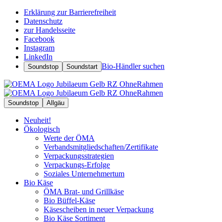
Erklärung zur Barrierefreiheit
Datenschutz
zur Handelsseite
Facebook
Instagram
LinkedIn
Bio-Händler suchen
Soundstop
Soundstart
Soundstop
Allgäu
Neuheit!
Ökologisch
Werte der ÖMA
Verbandsmitgliedschaften/Zertifikate
Verpackungsstrategien
Verpackungs-Erfolge
Soziales Unternehmertum
Bio Käse
ÖMA Brat- und Grillkäse
Bio Büffel-Käse
Käsescheiben in neuer Verpackung
Bio Käse Sortiment