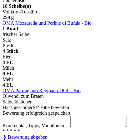
Zutatenliste
10
Scheibe(n)
Vollkorn-Toastbrot
250
g
ÖMA Mozzarella und Perline di Bufala - Bio
1
Bund
frischer Salbei
Salz
Pfeffer
4
Stück
Eier
4
EL
Milch
6
EL
Mehl
4
EL
ÖMA Parmigiano Reggiano DOP - Bio
Olivenöl zum Braten
Salbeiblättchen
Hat's geschmeckt? Bitte bewerten!
Bewertung erfolgreich gespeichert
Kommentar, Tipps, Variationen …
*
*
*
*
*
❱ Bewertung abgeben