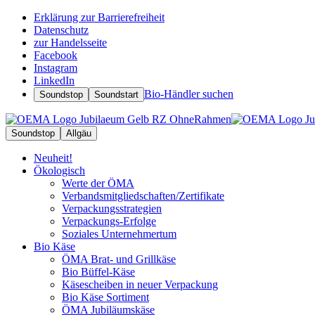
Erklärung zur Barrierefreiheit
Datenschutz
zur Handelsseite
Facebook
Instagram
LinkedIn
Bio-Händler suchen
Soundstop
Soundstart
Soundstop
Allgäu
Neuheit!
Ökologisch
Werte der ÖMA
Verbandsmitgliedschaften/Zertifikate
Verpackungsstrategien
Verpackungs-Erfolge
Soziales Unternehmertum
Bio Käse
ÖMA Brat- und Grillkäse
Bio Büffel-Käse
Käsescheiben in neuer Verpackung
Bio Käse Sortiment
ÖMA Jubiläumskäse