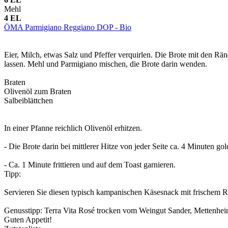
Mehl
4
EL
ÖMA Parmigiano Reggiano DOP - Bio
Eier, Milch, etwas Salz und Pfeffer verquirlen. Die Brote mit den Rä
lassen. Mehl und Parmigiano mischen, die Brote darin wenden.
Braten
Olivenöl zum Braten
Salbeiblättchen
In einer Pfanne reichlich Olivenöl erhitzen.
-
Die Brote darin bei mittlerer Hitze von jeder Seite ca. 4 Minuten go
-
Ca. 1 Minute frittieren und auf dem Toast garnieren.
Tipp:
Servieren Sie diesen typisch kampanischen Käsesnack mit frischem Rö
Genusstipp: Terra Vita Rosé trocken vom Weingut Sander, Mettenhe
Guten Appetit!