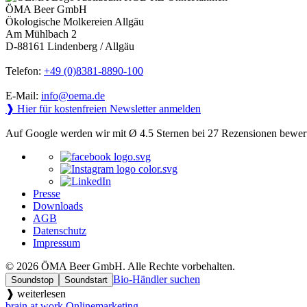
ÖMA Beer GmbH
Ökologische Molkereien Allgäu
Am Mühlbach 2
D-88161 Lindenberg / Allgäu
Telefon:
+49 (0)8381-8890-100
E-Mail:
info@oema.de
❱ Hier für kostenfreien Newsletter anmelden
Auf Google werden wir mit Ø 4.5 Sternen bei 27 Rezensionen bewert
Presse
Downloads
AGB
Datenschutz
Impressum
© 2026 ÖMA Beer GmbH. Alle Rechte vorbehalten.
Bio-Händler suchen
Soundstop
Soundstart
❱ weiterlesen
brain at work Onlinemarketing