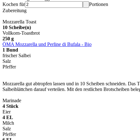
Kochen für
Portionen
Zubereitung
Mozzarella Toast
10
Scheibe(n)
Vollkorn-Toastbrot
250
g
ÖMA Mozzarella und Perline di Bufala - Bio
1
Bund
frischer Salbei
Salz
Pfeffer
Mozzarella gut abtropfen lassen und in 10 Scheiben schneiden. Das To
Salbeiblättchen darauf verteilen. Mit den restlichen Brotscheiben bele
Marinade
4
Stück
Eier
4
EL
Milch
Salz
Pfeffer
6
EL