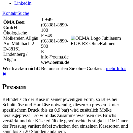
LinkedIn
Kontakt
Suche
T +49
ÖMA Beer
(0)8381-8890-
GmbH
100
Ökologische
F +49
Molkereien Allgäu
(0)8381-8890-
Am Mühlbach 2
500
D-88161
E
Lindenberg /
info@oema.de
Allgäu
www.oema.de
Wir tracken nicht!
Bei uns surfen Sie ohne Cookies -
mehr Infos
✖
Pressen
Befindet sich der Käse in seiner jeweiligen Form, so ist es bei
Schnittkäse und Hartkäse notwendig, diesen zu pressen. Unter
spezifischem Druck (bis zu 0,9 bar) wird zusätzlich Molke
herausgepresst – so wird das Zusammenwachsen des Bruchs
verstärkt und der Käse erhält die gewünschte Festigkeit. Die Dauer
der Pressung variiert dabei zwischen den einzelnen Käsesorten und
kann bis zu 20 Stunden andauern.