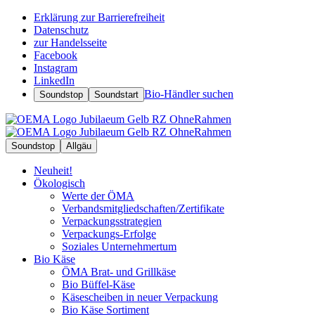
Erklärung zur Barrierefreiheit
Datenschutz
zur Handelsseite
Facebook
Instagram
LinkedIn
Bio-Händler suchen
Soundstop
Soundstart
Soundstop
Allgäu
Neuheit!
Ökologisch
Werte der ÖMA
Verbandsmitgliedschaften/Zertifikate
Verpackungsstrategien
Verpackungs-Erfolge
Soziales Unternehmertum
Bio Käse
ÖMA Brat- und Grillkäse
Bio Büffel-Käse
Käsescheiben in neuer Verpackung
Bio Käse Sortiment