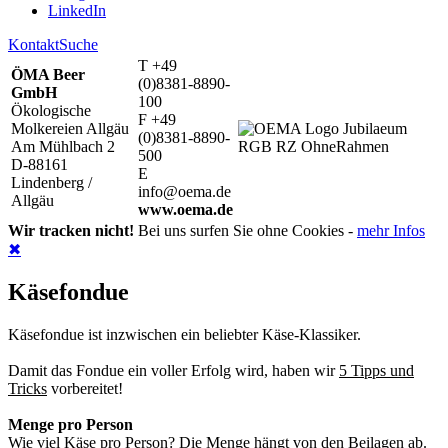
LinkedIn
Kontakt
Suche
T +49
ÖMA Beer
(0)8381-8890-
GmbH
100
Ökologische
F +49
Molkereien Allgäu
(0)8381-8890-
Am Mühlbach 2
500
D-88161
E
Lindenberg /
info@oema.de
Allgäu
www.oema.de
Wir tracken nicht!
Bei uns surfen Sie ohne Cookies -
mehr Infos
✖
Käsefondue
Käsefondue ist inzwischen ein beliebter Käse-Klassiker.
Damit das Fondue ein voller Erfolg wird, haben wir
5 Tipps und
Tricks
vorbereitet!
Menge pro Person
Wie viel Käse pro Person? Die Menge hängt von den Beilagen ab.