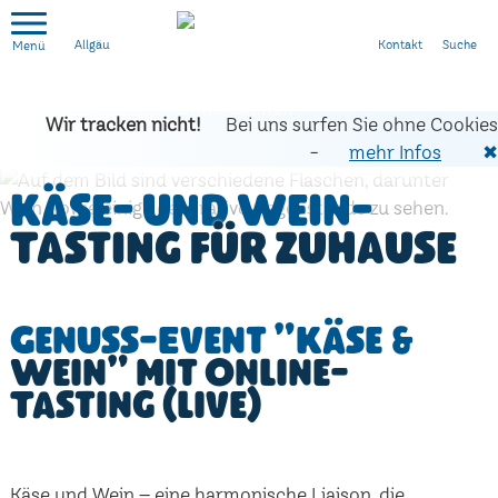
Kontakt
Suche
Allgäu
Wir tracken nicht!
Bei uns surfen Sie ohne Cookies
-
mehr Infos
✖
Käse- und Wein-
Tasting für zuhause
Genuss-Event "Käse &
Wein" mit Online-
Tasting (live)
Käse und Wein – eine harmonische Liaison, die