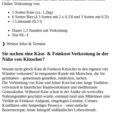
Online Verkostung von:
5 Sorten Käse (ca. 1,2kg)
6 Sorten Bier (à 3 Sorten mit 2 x 0,33l und 3 Sorten mit 0,5l)
1 Limonade (0,5 l)
Dauer 1,5 Stunden mit Verkostung
Nur 69,- €
❱ Weitere Infos & Termine
Sie suchen eine Käse- & Feinkost-Verkostung in der
Nähe von Kitzscher?
Warum nicht gleich Käse & Feinkost Kitzscher in den eigenen vier
Wänden verkosten? In entspannter Runde mit Menschen, die Sie
gernhaben – gemeinsam genießen, entdecken, lachen.
Die Verbindung von Käse und feiner Kost hat eine lange Tradition –
verwurzelt in bäuerlicher Handwerkskunst und mediterraner
Genusskultur. Während Käse schon in der Antike als wertvolles
Nahrungsmittel geschätzt wurde, entstand rund ums Mittelmeer eine
Vielfalt an Feinkost: Antipasti, eingelegtes Gemüse, Cremes,
Konfitüren oder feinperliger Prosecco – einst einfache
Bauernrezepte, heute Inbegriff südländischer Lebensfreude.