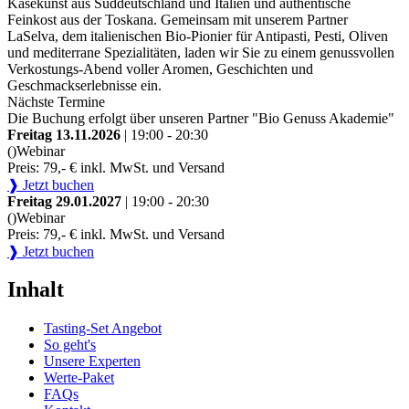
Käsekunst aus Süddeutschland und Italien und authentische
Feinkost aus der Toskana. Gemeinsam mit unserem Partner
LaSelva, dem italienischen Bio-Pionier für Antipasti, Pesti, Oliven
und mediterrane Spezialitäten, laden wir Sie zu einem genussvollen
Verkostungs-Abend voller Aromen, Geschichten und
Geschmackserlebnisse ein.
Nächste Termine
Die Buchung erfolgt über unseren Partner "Bio Genuss Akademie"
Freitag 13.11.2026
| 19:00 - 20:30
()
Webinar
Preis: 79,- € inkl. MwSt. und Versand
❱ Jetzt buchen
Freitag 29.01.2027
| 19:00 - 20:30
()
Webinar
Preis: 79,- € inkl. MwSt. und Versand
❱ Jetzt buchen
Inhalt
Tasting-Set Angebot
So geht's
Unsere Experten
Werte-Paket
FAQs