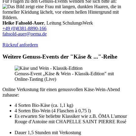
Für Fragen zu den Genuss-Events wenden Sie sich bitte an:
Heike Fahsold-Auer
, Leitung SchulungsWerk
+49 (0)8381-8890-166
fahsold-auer@oema.de
Rückruf anfordern
Weitere Genuss-Events der "Käse & ..."-Reihe
Genuss-Event „Käse & Wein - Klassik-Edition" mit
Online-Tasting (Live)
Online Verkostung für einen genussvollen Käse-Wein-Abend
zuhause:
4 Sorten Bio-Käse (ca. 1,1 kg)
4 Sorten Bio-Wein (4 Flaschen à 0,75 l)
Es erwarten Sie beliebte Klassiker wie z.B. ÖMA L'amour
Rouge d'Antoine mit CHAPELLE SAINT PIERRE Rosé
Dauer 1,5 Stunden mit Verkostung