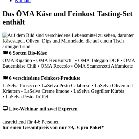
Kontakt
Das ÖMA Käse und Feinkost Tasting-Set
enthält
🍽 6 Sorten Bio-Käse
ÖMA Rigatino • ÖMA HeuBurschi • ÖMA Taleggio DOP • ÖMA
Bauernkäse Chili • ÖMA Roccolo • ÖMA Scamorzetti Affumicate
🍽 6 verschiedene Feinkost-Produkte
LaSelva Prosecco • LaSelva Pesto Calabrese • LaSelva Oliven mit
Kräutern • LaSelva Creme limone • LaSelva Gegrillter Kürbis
• LaSelva Pesto Trüffel
🖵 Live-Webinar mit zwei Experten
ausreichend für 4-6 Personen
für einen Gesamtpreis von nur 79,- € pro Paket*