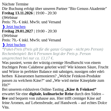
Nächste Termine
Die Buchung erfolgt über unseren Partner "Bio Genuss Akademie"
Freitag 13.11.2026
| 19:00 - 20:30
()
Webinar
Preis: 79,- € inkl. MwSt. und Versand
❱ Jetzt buchen
Freitag 29.01.2027
| 19:00 - 20:30
()
Webinar
Preis: 79,- € inkl. MwSt. und Versand
❱ Jetzt buchen
*Paket-Preis (Preis gilt für die ganze Gruppe - nicht pro Person)
Rechenbeispiel: Bei 6 Personen liegt der Preis p. Person
umgerechnet bei nur ca. 13,17 €.
Was passiert, wenn der würzig-cremige HeuBurschi von einem
fruchtigen Pesto Calabrese gekrönt wird? Wie können Säure, Frucht
und Würze in perfekter Balance mit sahnigen, nussigen oder edel-
herben Käsearomen harmonieren? „Welche Feinkost-Produkte
passen zu welchem Käse?“ und „Wie wird meine Käseplatte zum
Hit?“
Bei unserem exklusiven Online-Tasting
„Käse & Feinkost“
erwartet Sie eine
digitale, kulinarische Reise
durch den Süden –
live
und bequem von zuhause aus. Hier trifft cremiger Käse auf
feine Aromen, auf Lebensfreude, auf Handwerk – auf echtes Dolce
Vita.