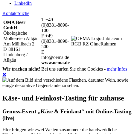
LinkedIn
Kontakt
Suche
T +49
ÖMA Beer
(0)8381-8890-
GmbH
100
Ökologische
F +49
Molkereien Allgäu
(0)8381-8890-
Am Mühlbach 2
500
D-88161
E
Lindenberg /
info@oema.de
Allgäu
www.oema.de
Wir tracken nicht!
Bei uns surfen Sie ohne Cookies -
mehr Infos
✖
Käse- und Feinkost-Tasting für zuhause
Genuss-Event „Käse & Feinkost“ mit Online-Tasting
(live)
Hier bringen wir zwei Welten zusammen: die handwerkliche