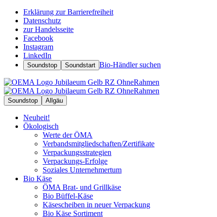
Erklärung zur Barrierefreiheit
Datenschutz
zur Handelsseite
Facebook
Instagram
LinkedIn
Bio-Händler suchen
Soundstop
Soundstart
Soundstop
Allgäu
Neuheit!
Ökologisch
Werte der ÖMA
Verbandsmitgliedschaften/Zertifikate
Verpackungsstrategien
Verpackungs-Erfolge
Soziales Unternehmertum
Bio Käse
ÖMA Brat- und Grillkäse
Bio Büffel-Käse
Käsescheiben in neuer Verpackung
Bio Käse Sortiment