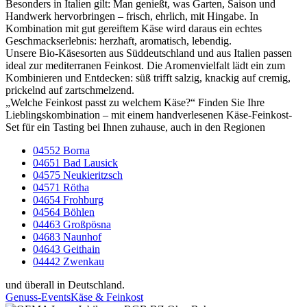
Besonders in Italien gilt: Man genießt, was Garten, Saison und
Handwerk hervorbringen – frisch, ehrlich, mit Hingabe. In
Kombination mit gut gereiftem Käse wird daraus ein echtes
Geschmackserlebnis: herzhaft, aromatisch, lebendig.
Unsere Bio-Käsesorten aus Süddeutschland und aus Italien passen
ideal zur mediterranen Feinkost. Die Aromenvielfalt lädt ein zum
Kombinieren und Entdecken: süß trifft salzig, knackig auf cremig,
prickelnd auf zartschmelzend.
„Welche Feinkost passt zu welchem Käse?“ Finden Sie Ihre
Lieblingskombination – mit einem handverlesenen Käse-Feinkost-
Set für ein Tasting bei Ihnen zuhause, auch in den Regionen
04552 Borna
04651 Bad Lausick
04575 Neukieritzsch
04571 Rötha
04654 Frohburg
04564 Böhlen
04463 Großpösna
04683 Naunhof
04643 Geithain
04442 Zwenkau
und überall in Deutschland.
Genuss-Events
Käse & Feinkost