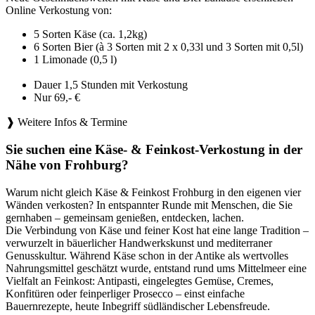
Online Verkostung von:
5 Sorten Käse (ca. 1,2kg)
6 Sorten Bier (à 3 Sorten mit 2 x 0,33l und 3 Sorten mit 0,5l)
1 Limonade (0,5 l)
Dauer 1,5 Stunden mit Verkostung
Nur 69,- €
❱ Weitere Infos & Termine
Sie suchen eine Käse- & Feinkost-Verkostung in der
Nähe von Frohburg?
Warum nicht gleich Käse & Feinkost Frohburg in den eigenen vier
Wänden verkosten? In entspannter Runde mit Menschen, die Sie
gernhaben – gemeinsam genießen, entdecken, lachen.
Die Verbindung von Käse und feiner Kost hat eine lange Tradition –
verwurzelt in bäuerlicher Handwerkskunst und mediterraner
Genusskultur. Während Käse schon in der Antike als wertvolles
Nahrungsmittel geschätzt wurde, entstand rund ums Mittelmeer eine
Vielfalt an Feinkost: Antipasti, eingelegtes Gemüse, Cremes,
Konfitüren oder feinperliger Prosecco – einst einfache
Bauernrezepte, heute Inbegriff südländischer Lebensfreude.