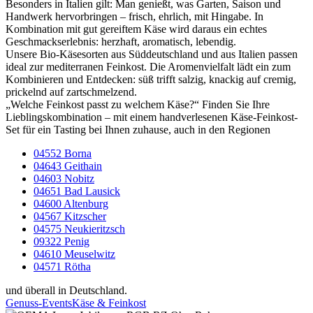
Besonders in Italien gilt: Man genießt, was Garten, Saison und
Handwerk hervorbringen – frisch, ehrlich, mit Hingabe. In
Kombination mit gut gereiftem Käse wird daraus ein echtes
Geschmackserlebnis: herzhaft, aromatisch, lebendig.
Unsere Bio-Käsesorten aus Süddeutschland und aus Italien passen
ideal zur mediterranen Feinkost. Die Aromenvielfalt lädt ein zum
Kombinieren und Entdecken: süß trifft salzig, knackig auf cremig,
prickelnd auf zartschmelzend.
„Welche Feinkost passt zu welchem Käse?“ Finden Sie Ihre
Lieblingskombination – mit einem handverlesenen Käse-Feinkost-
Set für ein Tasting bei Ihnen zuhause, auch in den Regionen
04552 Borna
04643 Geithain
04603 Nobitz
04651 Bad Lausick
04600 Altenburg
04567 Kitzscher
04575 Neukieritzsch
09322 Penig
04610 Meuselwitz
04571 Rötha
und überall in Deutschland.
Genuss-Events
Käse & Feinkost