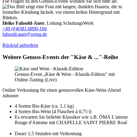
Für Fragen zu den Genuss-Events wenden Sie sich bitte an:
Heike Fahsold-Auer
, Leitung SchulungsWerk
+49 (0)8381-8890-166
fahsold-auer@oema.de
Rückruf anfordern
Weitere Genuss-Events der "Käse & ..."-Reihe
Genuss-Event „Käse & Wein - Klassik-Edition" mit
Online-Tasting (Live)
Online Verkostung für einen genussvollen Käse-Wein-Abend
zuhause:
4 Sorten Bio-Käse (ca. 1,1 kg)
4 Sorten Bio-Wein (4 Flaschen à 0,75 l)
Es erwarten Sie beliebte Klassiker wie z.B. ÖMA L'amour
Rouge d'Antoine mit CHAPELLE SAINT PIERRE Rosé
Dauer 1,5 Stunden mit Verkostung