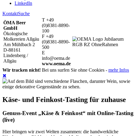
LinkedIn
Kontakt
Suche
T +49
ÖMA Beer
(0)8381-8890-
GmbH
100
Ökologische
F +49
Molkereien Allgäu
(0)8381-8890-
Am Mühlbach 2
500
D-88161
E
Lindenberg /
info@oema.de
Allgäu
www.oema.de
Wir tracken nicht!
Bei uns surfen Sie ohne Cookies -
mehr Infos
✖
Käse- und Feinkost-Tasting für zuhause
Genuss-Event „Käse & Feinkost“ mit Online-Tasting
(live)
Hier bringen wir zwei Welten zusammen: die handwerkliche