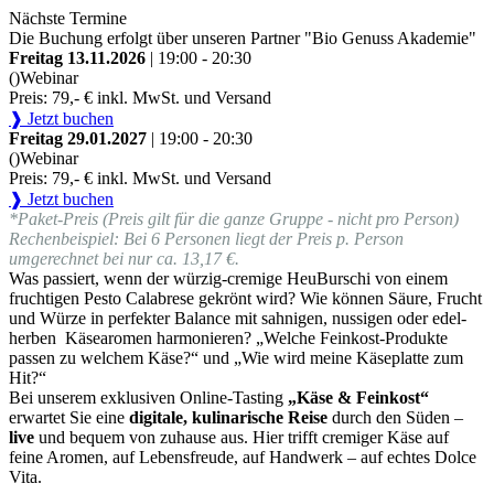
Nächste Termine
Die Buchung erfolgt über unseren Partner "Bio Genuss Akademie"
Freitag 13.11.2026
| 19:00 - 20:30
()
Webinar
Preis: 79,- € inkl. MwSt. und Versand
❱ Jetzt buchen
Freitag 29.01.2027
| 19:00 - 20:30
()
Webinar
Preis: 79,- € inkl. MwSt. und Versand
❱ Jetzt buchen
*Paket-Preis (Preis gilt für die ganze Gruppe - nicht pro Person)
Rechenbeispiel: Bei 6 Personen liegt der Preis p. Person
umgerechnet bei nur ca. 13,17 €.
Was passiert, wenn der würzig-cremige HeuBurschi von einem
fruchtigen Pesto Calabrese gekrönt wird? Wie können Säure, Frucht
und Würze in perfekter Balance mit sahnigen, nussigen oder edel-
herben Käsearomen harmonieren? „Welche Feinkost-Produkte
passen zu welchem Käse?“ und „Wie wird meine Käseplatte zum
Hit?“
Bei unserem exklusiven Online-Tasting
„Käse & Feinkost“
erwartet Sie eine
digitale, kulinarische Reise
durch den Süden –
live
und bequem von zuhause aus. Hier trifft cremiger Käse auf
feine Aromen, auf Lebensfreude, auf Handwerk – auf echtes Dolce
Vita.