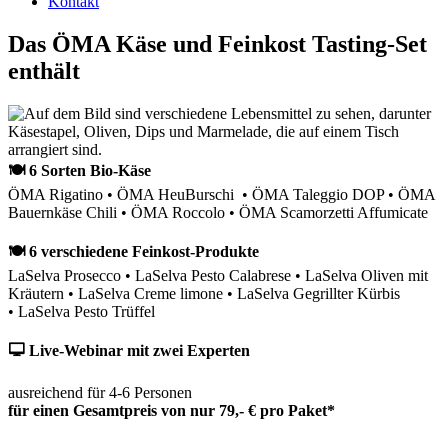
Kontakt
Das ÖMA Käse und Feinkost Tasting-Set
enthält
🍽 6 Sorten Bio-Käse
ÖMA Rigatino • ÖMA HeuBurschi • ÖMA Taleggio DOP • ÖMA
Bauernkäse Chili • ÖMA Roccolo • ÖMA Scamorzetti Affumicate
🍽 6 verschiedene Feinkost-Produkte
LaSelva Prosecco • LaSelva Pesto Calabrese • LaSelva Oliven mit
Kräutern • LaSelva Creme limone • LaSelva Gegrillter Kürbis
• LaSelva Pesto Trüffel
🖵 Live-Webinar mit zwei Experten
ausreichend für 4-6 Personen
für einen Gesamtpreis von nur 79,- € pro Paket*