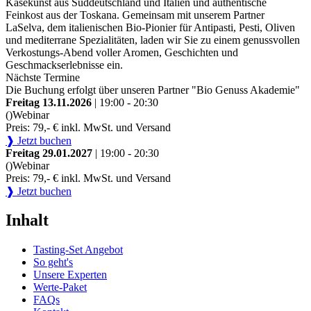
Käsekunst aus Süddeutschland und Italien und authentische
Feinkost aus der Toskana. Gemeinsam mit unserem Partner
LaSelva, dem italienischen Bio-Pionier für Antipasti, Pesti, Oliven
und mediterrane Spezialitäten, laden wir Sie zu einem genussvollen
Verkostungs-Abend voller Aromen, Geschichten und
Geschmackserlebnisse ein.
Nächste Termine
Die Buchung erfolgt über unseren Partner "Bio Genuss Akademie"
Freitag 13.11.2026
| 19:00 - 20:30
()
Webinar
Preis: 79,- € inkl. MwSt. und Versand
❱ Jetzt buchen
Freitag 29.01.2027
| 19:00 - 20:30
()
Webinar
Preis: 79,- € inkl. MwSt. und Versand
❱ Jetzt buchen
Inhalt
Tasting-Set Angebot
So geht's
Unsere Experten
Werte-Paket
FAQs