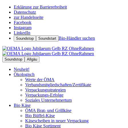
Erklärung zur Barrierefreiheit
Datenschutz
zur Handelsseite
Facebook
Instagram
LinkedIn
Bio-Händler suchen
Soundstop
Soundstart
Soundstop
Allgäu
Neuheit!
Ökologisch
Werte der ÖMA
Verbandsmitgliedschaften/Zertifikate
Verpackungsstrategien
Verpackungs-Erfolge
Soziales Unternehmertum
Bio Käse
ÖMA Brat- und Grillkäse
Bio Büffel-Käse
Käsescheiben in neuer Verpackung
Bio Käse Sortiment