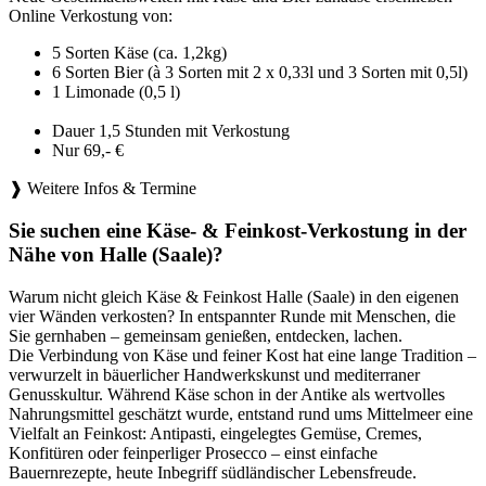
Online Verkostung von:
5 Sorten Käse (ca. 1,2kg)
6 Sorten Bier (à 3 Sorten mit 2 x 0,33l und 3 Sorten mit 0,5l)
1 Limonade (0,5 l)
Dauer 1,5 Stunden mit Verkostung
Nur 69,- €
❱ Weitere Infos & Termine
Sie suchen eine Käse- & Feinkost-Verkostung in der
Nähe von Halle (Saale)?
Warum nicht gleich Käse & Feinkost Halle (Saale) in den eigenen
vier Wänden verkosten? In entspannter Runde mit Menschen, die
Sie gernhaben – gemeinsam genießen, entdecken, lachen.
Die Verbindung von Käse und feiner Kost hat eine lange Tradition –
verwurzelt in bäuerlicher Handwerkskunst und mediterraner
Genusskultur. Während Käse schon in der Antike als wertvolles
Nahrungsmittel geschätzt wurde, entstand rund ums Mittelmeer eine
Vielfalt an Feinkost: Antipasti, eingelegtes Gemüse, Cremes,
Konfitüren oder feinperliger Prosecco – einst einfache
Bauernrezepte, heute Inbegriff südländischer Lebensfreude.