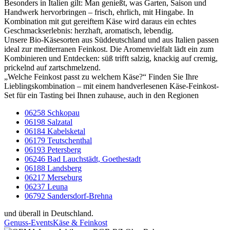
Besonders in Italien gilt: Man genießt, was Garten, Saison und
Handwerk hervorbringen – frisch, ehrlich, mit Hingabe. In
Kombination mit gut gereiftem Käse wird daraus ein echtes
Geschmackserlebnis: herzhaft, aromatisch, lebendig.
Unsere Bio-Käsesorten aus Süddeutschland und aus Italien passen
ideal zur mediterranen Feinkost. Die Aromenvielfalt lädt ein zum
Kombinieren und Entdecken: süß trifft salzig, knackig auf cremig,
prickelnd auf zartschmelzend.
„Welche Feinkost passt zu welchem Käse?“ Finden Sie Ihre
Lieblingskombination – mit einem handverlesenen Käse-Feinkost-
Set für ein Tasting bei Ihnen zuhause, auch in den Regionen
06258 Schkopau
06198 Salzatal
06184 Kabelsketal
06179 Teutschenthal
06193 Petersberg
06246 Bad Lauchstädt, Goethestadt
06188 Landsberg
06217 Merseburg
06237 Leuna
06792 Sandersdorf-Brehna
und überall in Deutschland.
Genuss-Events
Käse & Feinkost