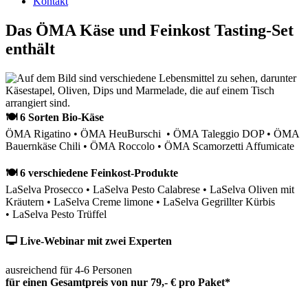
Kontakt
Das ÖMA Käse und Feinkost Tasting-Set
enthält
🍽 6 Sorten Bio-Käse
ÖMA Rigatino • ÖMA HeuBurschi • ÖMA Taleggio DOP • ÖMA
Bauernkäse Chili • ÖMA Roccolo • ÖMA Scamorzetti Affumicate
🍽 6 verschiedene Feinkost-Produkte
LaSelva Prosecco • LaSelva Pesto Calabrese • LaSelva Oliven mit
Kräutern • LaSelva Creme limone • LaSelva Gegrillter Kürbis
• LaSelva Pesto Trüffel
🖵 Live-Webinar mit zwei Experten
ausreichend für 4-6 Personen
für einen Gesamtpreis von nur 79,- € pro Paket*