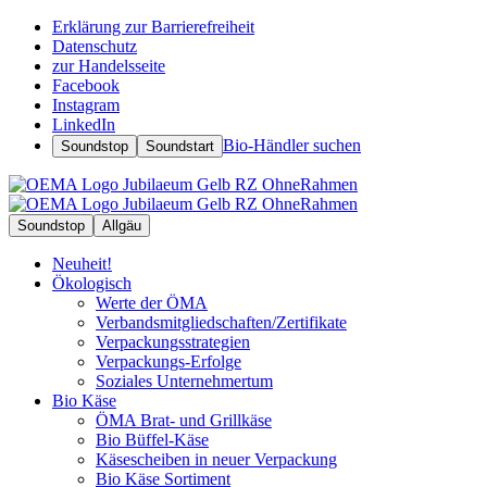
Erklärung zur Barrierefreiheit
Datenschutz
zur Handelsseite
Facebook
Instagram
LinkedIn
Bio-Händler suchen
Soundstop
Soundstart
Soundstop
Allgäu
Neuheit!
Ökologisch
Werte der ÖMA
Verbandsmitgliedschaften/Zertifikate
Verpackungsstrategien
Verpackungs-Erfolge
Soziales Unternehmertum
Bio Käse
ÖMA Brat- und Grillkäse
Bio Büffel-Käse
Käsescheiben in neuer Verpackung
Bio Käse Sortiment