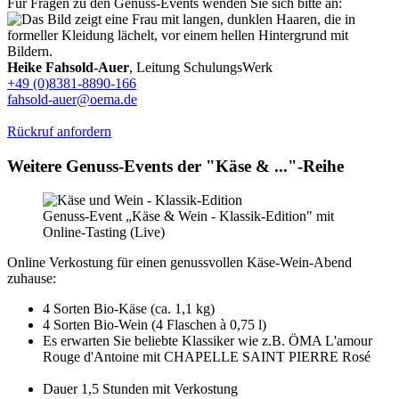
Für Fragen zu den Genuss-Events wenden Sie sich bitte an:
Heike Fahsold-Auer
, Leitung SchulungsWerk
+49 (0)8381-8890-166
fahsold-auer@oema.de
Rückruf anfordern
Weitere Genuss-Events der "Käse & ..."-Reihe
Genuss-Event „Käse & Wein - Klassik-Edition" mit
Online-Tasting (Live)
Online Verkostung für einen genussvollen Käse-Wein-Abend
zuhause:
4 Sorten Bio-Käse (ca. 1,1 kg)
4 Sorten Bio-Wein (4 Flaschen à 0,75 l)
Es erwarten Sie beliebte Klassiker wie z.B. ÖMA L'amour
Rouge d'Antoine mit CHAPELLE SAINT PIERRE Rosé
Dauer 1,5 Stunden mit Verkostung