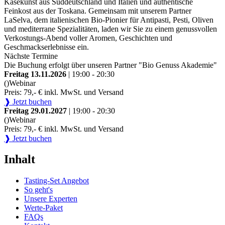
Käsekunst aus Süddeutschland und Italien und authentische
Feinkost aus der Toskana. Gemeinsam mit unserem Partner
LaSelva, dem italienischen Bio-Pionier für Antipasti, Pesti, Oliven
und mediterrane Spezialitäten, laden wir Sie zu einem genussvollen
Verkostungs-Abend voller Aromen, Geschichten und
Geschmackserlebnisse ein.
Nächste Termine
Die Buchung erfolgt über unseren Partner "Bio Genuss Akademie"
Freitag 13.11.2026
| 19:00 - 20:30
()
Webinar
Preis: 79,- € inkl. MwSt. und Versand
❱ Jetzt buchen
Freitag 29.01.2027
| 19:00 - 20:30
()
Webinar
Preis: 79,- € inkl. MwSt. und Versand
❱ Jetzt buchen
Inhalt
Tasting-Set Angebot
So geht's
Unsere Experten
Werte-Paket
FAQs