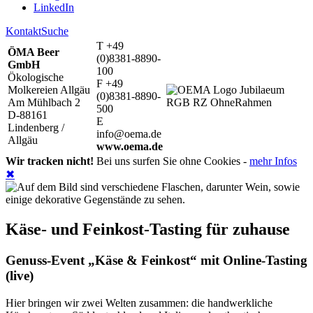
LinkedIn
Kontakt
Suche
T +49
ÖMA Beer
(0)8381-8890-
GmbH
100
Ökologische
F +49
Molkereien Allgäu
(0)8381-8890-
Am Mühlbach 2
500
D-88161
E
Lindenberg /
info@oema.de
Allgäu
www.oema.de
Wir tracken nicht!
Bei uns surfen Sie ohne Cookies -
mehr Infos
✖
Käse- und Feinkost-Tasting für zuhause
Genuss-Event „Käse & Feinkost“ mit Online-Tasting
(live)
Hier bringen wir zwei Welten zusammen: die handwerkliche