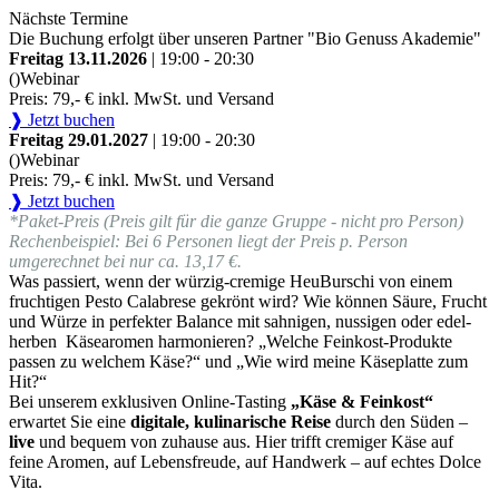
Nächste Termine
Die Buchung erfolgt über unseren Partner "Bio Genuss Akademie"
Freitag 13.11.2026
| 19:00 - 20:30
()
Webinar
Preis: 79,- € inkl. MwSt. und Versand
❱ Jetzt buchen
Freitag 29.01.2027
| 19:00 - 20:30
()
Webinar
Preis: 79,- € inkl. MwSt. und Versand
❱ Jetzt buchen
*Paket-Preis (Preis gilt für die ganze Gruppe - nicht pro Person)
Rechenbeispiel: Bei 6 Personen liegt der Preis p. Person
umgerechnet bei nur ca. 13,17 €.
Was passiert, wenn der würzig-cremige HeuBurschi von einem
fruchtigen Pesto Calabrese gekrönt wird? Wie können Säure, Frucht
und Würze in perfekter Balance mit sahnigen, nussigen oder edel-
herben Käsearomen harmonieren? „Welche Feinkost-Produkte
passen zu welchem Käse?“ und „Wie wird meine Käseplatte zum
Hit?“
Bei unserem exklusiven Online-Tasting
„Käse & Feinkost“
erwartet Sie eine
digitale, kulinarische Reise
durch den Süden –
live
und bequem von zuhause aus. Hier trifft cremiger Käse auf
feine Aromen, auf Lebensfreude, auf Handwerk – auf echtes Dolce
Vita.