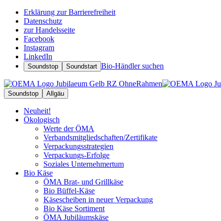
Erklärung zur Barrierefreiheit
Datenschutz
zur Handelsseite
Facebook
Instagram
LinkedIn
Bio-Händler suchen
Soundstop
Soundstart
Soundstop
Allgäu
Neuheit!
Ökologisch
Werte der ÖMA
Verbandsmitgliedschaften/Zertifikate
Verpackungsstrategien
Verpackungs-Erfolge
Soziales Unternehmertum
Bio Käse
ÖMA Brat- und Grillkäse
Bio Büffel-Käse
Käsescheiben in neuer Verpackung
Bio Käse Sortiment
ÖMA Jubiläumskäse