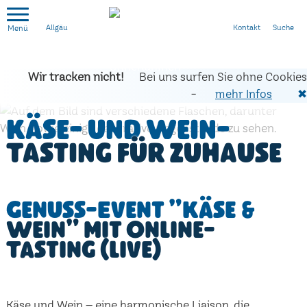
Kontakt
Suche
Allgäu
Wir tracken nicht!
Bei uns surfen Sie ohne Cookies
-
mehr Infos
✖
Käse- und Wein-
Tasting für zuhause
Genuss-Event "Käse &
Wein" mit Online-
Tasting (live)
Käse und Wein – eine harmonische Liaison, die