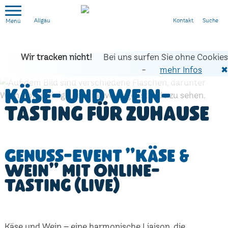
Kontakt
Suche
Allgäu
Wir tracken nicht!
Bei uns surfen Sie ohne Cookies
-
mehr Infos
✖
Käse- und Wein-
Tasting für zuhause
Genuss-Event "Käse &
Wein" mit Online-
Tasting (live)
Käse und Wein – eine harmonische Liaison, die