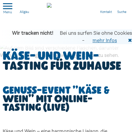
Kontakt
Suche
Allgäu
Wir tracken nicht!
Bei uns surfen Sie ohne Cookies
-
mehr Infos
✖
Käse- und Wein-
Tasting für zuhause
Genuss-Event "Käse &
Wein" mit Online-
Tasting (live)
Käse und Wein – eine harmonische Liaison, die