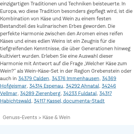
einzigartigen Traditionen und Techniken beisteuerte. In
Europa, wo diese Tradition besonders gepflegt wird, ist die
Kombination von Käse und Wein zu einem festen
Bestandteil des kulinarischen Erbes geworden. Die
perfekte Harmonie zwischen den Aromen eines reifen
Käses und eines edlen Weins ist ein Zeugnis für die
tiefgreifenden Kenntnisse, die über Generationen hinweg
kultiviert wurden. Erleben Sie eine Auswahl dieser
Harmonie mit Antwort auf die Frage „Welcher Käse zum
Wein?“ als Wein-Käse-Set in der Region Grebenstein oder
auch in
34379 Calden
34376 Immenhausen
34369
Hofgeismar
34314 Espenau
34292 Ahnatal
34246
Vellmar
34289 Zierenberg
34233 Fuldatal
34317
Habichtswald
34117 Kassel, documenta-Stadt
Genuss-Events
Käse & Wein