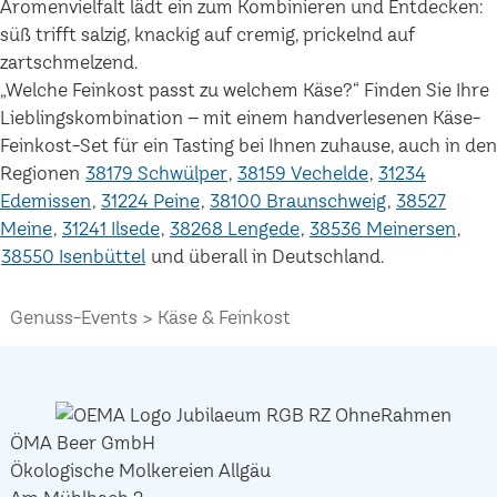
Aromenvielfalt lädt ein zum Kombinieren und Entdecken:
süß trifft salzig, knackig auf cremig, prickelnd auf
zartschmelzend.
„Welche Feinkost passt zu welchem Käse?“ Finden Sie Ihre
Lieblingskombination – mit einem handverlesenen Käse-
Feinkost-Set für ein Tasting bei Ihnen zuhause, auch in den
Regionen
38179 Schwülper
38159 Vechelde
31234
Edemissen
31224 Peine
38100 Braunschweig
38527
Meine
31241 Ilsede
38268 Lengede
38536 Meinersen
38550 Isenbüttel
und überall in Deutschland.
Genuss-Events
Käse & Feinkost
ÖMA Beer GmbH
Ökologische Molkereien Allgäu