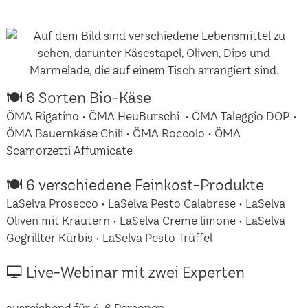
🍽 6 Sorten Bio-Käse
ÖMA Rigatino • ÖMA HeuBurschi • ÖMA Taleggio DOP •
ÖMA Bauernkäse Chili • ÖMA Roccolo • ÖMA
Scamorzetti Affumicate
🍽 6 verschiedene Feinkost-Produkte
LaSelva Prosecco • LaSelva Pesto Calabrese • LaSelva
Oliven mit Kräutern • LaSelva Creme limone • LaSelva
Gegrillter Kürbis • LaSelva Pesto Trüffel
🖵 Live-Webinar mit zwei Experten
ausreichend für 4-6 Personen