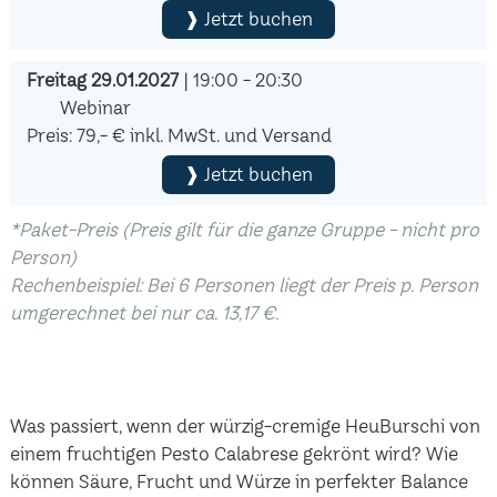
❱ Jetzt buchen
Freitag 29.01.2027
| 19:00 - 20:30
Webinar
Preis: 79,- € inkl. MwSt. und Versand
❱ Jetzt buchen
*Paket-Preis (Preis gilt für die ganze Gruppe - nicht pro
Person)
Rechenbeispiel: Bei 6 Personen liegt der Preis p. Person
umgerechnet bei nur ca. 13,17 €.
Was passiert, wenn der würzig-cremige HeuBurschi von
einem fruchtigen Pesto Calabrese gekrönt wird? Wie
können Säure, Frucht und Würze in perfekter Balance