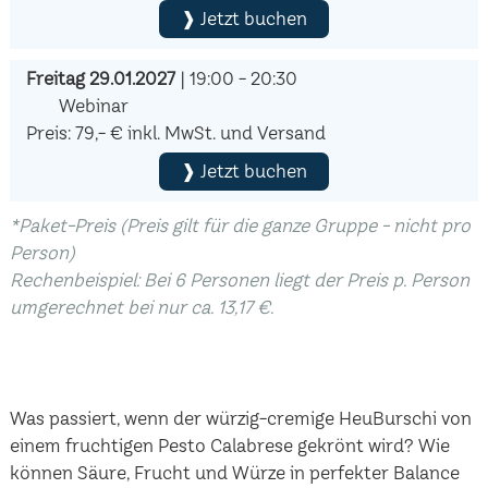
❱ Jetzt buchen
Freitag 29.01.2027
| 19:00 - 20:30
Webinar
Preis: 79,- € inkl. MwSt. und Versand
❱ Jetzt buchen
*Paket-Preis (Preis gilt für die ganze Gruppe - nicht pro
Person)
Rechenbeispiel: Bei 6 Personen liegt der Preis p. Person
umgerechnet bei nur ca. 13,17 €.
Was passiert, wenn der würzig-cremige HeuBurschi von
einem fruchtigen Pesto Calabrese gekrönt wird? Wie
können Säure, Frucht und Würze in perfekter Balance