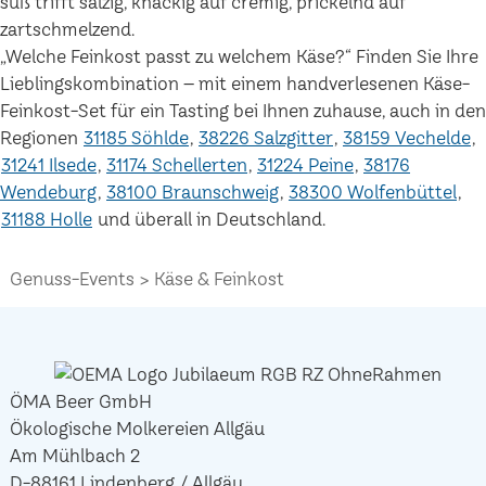
süß trifft salzig, knackig auf cremig, prickelnd auf
zartschmelzend.
„Welche Feinkost passt zu welchem Käse?“ Finden Sie Ihre
Lieblingskombination – mit einem handverlesenen Käse-
Feinkost-Set für ein Tasting bei Ihnen zuhause, auch in den
Regionen
31185 Söhlde
38226 Salzgitter
38159 Vechelde
31241 Ilsede
31174 Schellerten
31224 Peine
38176
Wendeburg
38100 Braunschweig
38300 Wolfenbüttel
31188 Holle
und überall in Deutschland.
Genuss-Events
Käse & Feinkost
ÖMA Beer GmbH
Ökologische Molkereien Allgäu
Am Mühlbach 2
D-88161 Lindenberg / Allgäu