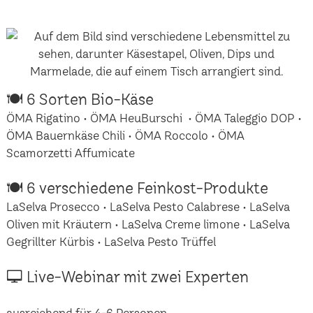
🍽 6 Sorten Bio-Käse
ÖMA Rigatino • ÖMA HeuBurschi • ÖMA Taleggio DOP •
ÖMA Bauernkäse Chili • ÖMA Roccolo • ÖMA
Scamorzetti Affumicate
🍽 6 verschiedene Feinkost-Produkte
LaSelva Prosecco • LaSelva Pesto Calabrese • LaSelva
Oliven mit Kräutern • LaSelva Creme limone • LaSelva
Gegrillter Kürbis • LaSelva Pesto Trüffel
🖵 Live-Webinar mit zwei Experten
ausreichend für 4-6 Personen