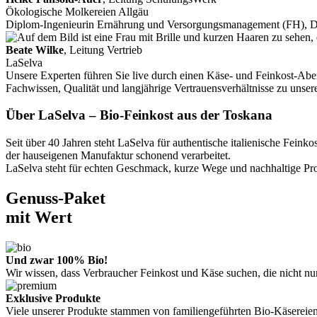
Ökologische Molkereien Allgäu
Diplom-Ingenieurin Ernährung und Versorgungsmanagement (FH), 
Beate Wilke
, Leitung Vertrieb
LaSelva
Unsere Experten führen Sie live durch einen Käse- und Feinkost-Aben
Fachwissen, Qualität und langjährige Vertrauensverhältnisse zu unse
Über LaSelva – Bio-Feinkost aus der Toskana
Seit über 40 Jahren steht LaSelva für authentische italienische Fe
der hauseigenen Manufaktur schonend verarbeitet.
LaSelva steht für echten Geschmack, kurze Wege und nachhaltige Prod
Genuss-Paket
mit Wert
Und zwar 100% Bio!
Wir wissen, dass Verbraucher Feinkost und Käse suchen, die nicht n
Exklusive Produkte
Viele unserer Produkte stammen von familiengeführten Bio-Käsereien