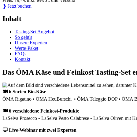
Preis: 79,- € inkl. MwSt. und Versand
❱ Jetzt buchen
Inhalt
Tasting-Set Angebot
So geht's
Unsere Experten
Werte-Paket
FAQs
Kontakt
Das ÖMA Käse und Feinkost Tasting-Set e
🍽 6 Sorten Bio-Käse
ÖMA Rigatino • ÖMA HeuBurschi • ÖMA Taleggio DOP • ÖMA Bau
🍽 6 verschiedene Feinkost-Produkte
LaSelva Prosecco • LaSelva Pesto Calabrese • LaSelva Oliven mit Kr
🖵 Live-Webinar mit zwei Experten