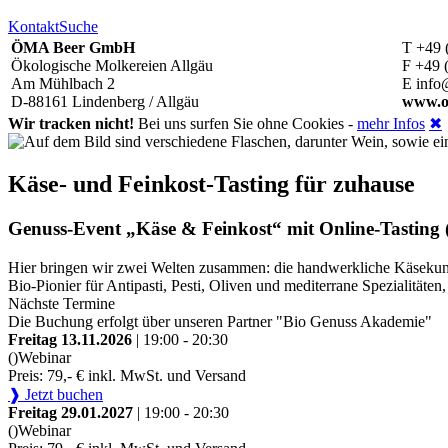
Kontakt
Suche
ÖMA Beer GmbH
T +49 
Ökologische Molkereien Allgäu
F +49 
Am Mühlbach 2
E info
D-88161 Lindenberg / Allgäu
www.o
Wir tracken nicht!
Bei uns surfen Sie ohne Cookies -
mehr Infos
✖
Käse- und Feinkost-Tasting für zuhause
Genuss-Event „Käse & Feinkost“ mit Online-Tasting (
Hier bringen wir zwei Welten zusammen: die handwerkliche Käsekunst
Bio-Pionier für Antipasti, Pesti, Oliven und mediterrane Spezialitä
Nächste Termine
Die Buchung erfolgt über unseren Partner "Bio Genuss Akademie"
Freitag 13.11.2026
| 19:00 - 20:30
()
Webinar
Preis: 79,- € inkl. MwSt. und Versand
❱ Jetzt buchen
Freitag 29.01.2027
| 19:00 - 20:30
()
Webinar