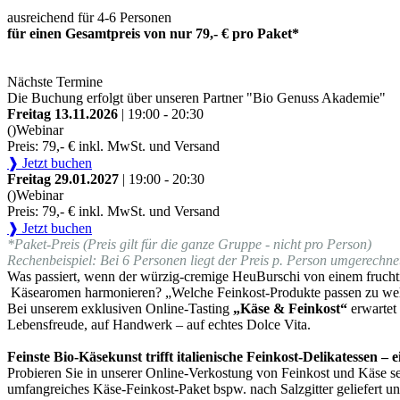
ausreichend für 4-6 Personen
für einen Gesamtpreis von nur 79,- € pro Paket*
Nächste Termine
Die Buchung erfolgt über unseren Partner "Bio Genuss Akademie"
Freitag 13.11.2026
| 19:00 - 20:30
()
Webinar
Preis: 79,- € inkl. MwSt. und Versand
❱ Jetzt buchen
Freitag 29.01.2027
| 19:00 - 20:30
()
Webinar
Preis: 79,- € inkl. MwSt. und Versand
❱ Jetzt buchen
*Paket-Preis (Preis gilt für die ganze Gruppe - nicht pro Person)
Rechenbeispiel: Bei 6 Personen liegt der Preis p. Person umgerechnet
Was passiert, wenn der würzig-cremige HeuBurschi von einem fruchti
Käsearomen harmonieren? „Welche Feinkost-Produkte passen zu we
Bei unserem exklusiven Online-Tasting
„Käse & Feinkost“
erwartet
Lebensfreude, auf Handwerk – auf echtes Dolce Vita.
Feinste Bio-Käsekunst trifft italienische Feinkost-Delikatessen –
Probieren Sie in unserer Online-Verkostung von Feinkost und Käse sel
umfangreiches Käse-Feinkost-Paket bspw. nach Salzgitter geliefert u