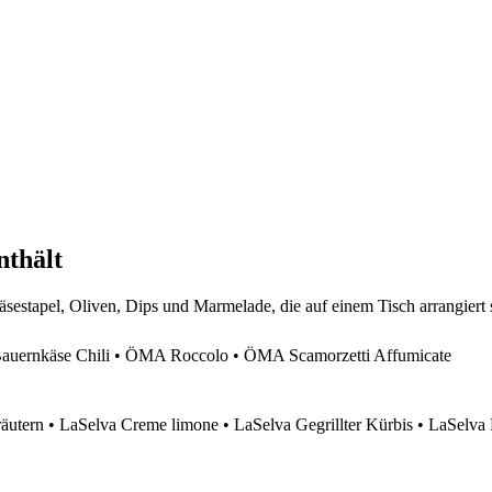
nthält
ernkäse Chili • ÖMA Roccolo • ÖMA Scamorzetti Affumicate
äutern • LaSelva Creme limone • LaSelva Gegrillter Kürbis • LaSelva 