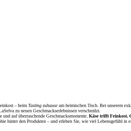
Feinkost – beim
Tasting zuhause
am heimischen Tisch. Bei unserem exklu
LaSelva zu neuen Geschmackserlebnissen verschmilzt.
ste und auf überraschende Geschmacksmomente.
Käse trifft Feinkost.
phie hinter den Produkten – und erleben Sie, wie viel Lebensgefühl in 