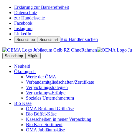
Erklärung zur Barrierefreiheit
Datenschutz
zur Handelsseite
Facebook
Instagram
LinkedIn
Bio-Händler suchen
Soundstop
Soundstart
Soundstop
Allgäu
Neuheit!
Ökologisch
Werte der ÖMA
Verbandsmitgliedschaften/Zertifikate
Verpackungsstrategien
Verpackungs-Erfolge
Soziales Unternehmertum
Bio Käse
ÖMA Brat- und Grillkäse
Bio Büffel-Käse
Käsescheiben in neuer Verpackung
Bio Käse Sortiment
ÖMA Jubiläumskäse