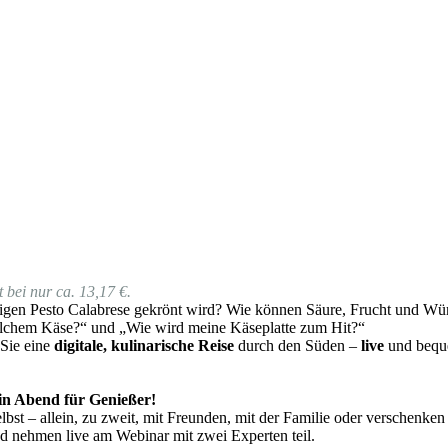
 bei nur ca. 13,17 €.
gen Pesto Calabrese gekrönt wird? Wie können Säure, Frucht und Würz
lchem Käse?“ und „Wie wird meine Käseplatte zum Hit?“
 Sie eine
digitale, kulinarische Reise
durch den Süden –
live
und beque
 ein Abend für Genießer!
bst – allein, zu zweit, mit Freunden, mit der Familie oder verschenken
nd nehmen live am Webinar mit zwei Experten teil.