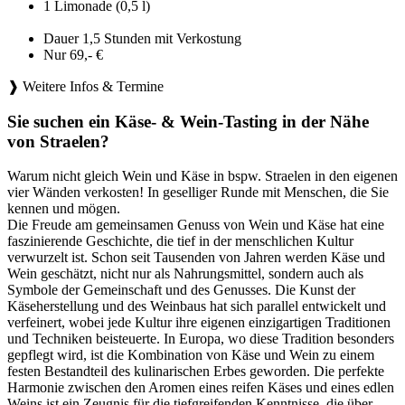
1 Limonade (0,5 l)
Dauer 1,5 Stunden mit Verkostung
Nur 69,- €
❱ Weitere Infos & Termine
Sie suchen ein Käse- & Wein-Tasting in der Nähe
von Straelen?
Warum nicht gleich Wein und Käse in bspw. Straelen in den eigenen
vier Wänden verkosten! In geselliger Runde mit Menschen, die Sie
kennen und mögen.
Die Freude am gemeinsamen Genuss von Wein und Käse hat eine
faszinierende Geschichte, die tief in der menschlichen Kultur
verwurzelt ist. Schon seit Tausenden von Jahren werden Käse und
Wein geschätzt, nicht nur als Nahrungsmittel, sondern auch als
Symbole der Gemeinschaft und des Genusses. Die Kunst der
Käseherstellung und des Weinbaus hat sich parallel entwickelt und
verfeinert, wobei jede Kultur ihre eigenen einzigartigen Traditionen
und Techniken beisteuerte. In Europa, wo diese Tradition besonders
gepflegt wird, ist die Kombination von Käse und Wein zu einem
festen Bestandteil des kulinarischen Erbes geworden. Die perfekte
Harmonie zwischen den Aromen eines reifen Käses und eines edlen
Weins ist ein Zeugnis für die tiefgreifenden Kenntnisse, die über