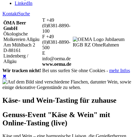
LinkedIn
Kontakt
Suche
T +49
ÖMA Beer
(0)8381-8890-
GmbH
100
Ökologische
F +49
Molkereien Allgäu
(0)8381-8890-
Am Mühlbach 2
500
D-88161
E
Lindenberg /
info@oema.de
Allgäu
www.oema.de
Wir tracken nicht!
Bei uns surfen Sie ohne Cookies -
mehr Infos
✖
Käse- und Wein-Tasting für zuhause
Genuss-Event "Käse & Wein" mit
Online-Tasting (live)
Käse und Wein – eine harmonische Liaison, die Genießerherzen