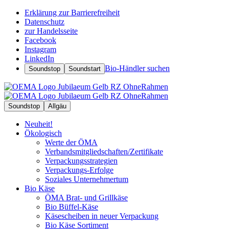
Erklärung zur Barrierefreiheit
Datenschutz
zur Handelsseite
Facebook
Instagram
LinkedIn
Bio-Händler suchen
Soundstop
Soundstart
Soundstop
Allgäu
Neuheit!
Ökologisch
Werte der ÖMA
Verbandsmitgliedschaften/Zertifikate
Verpackungsstrategien
Verpackungs-Erfolge
Soziales Unternehmertum
Bio Käse
ÖMA Brat- und Grillkäse
Bio Büffel-Käse
Käsescheiben in neuer Verpackung
Bio Käse Sortiment