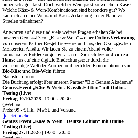
höher schlägen lässt. Doch welcher Wein passt zu welchem Käse?
Welche Käse- & Wein-Kombinationen sind besonders gut? Wo
kann ich an einer Wein- und Käse-Verkostung in der Nähe von
Straelen teilnehmen?
Antworten auf diese und viele weitere Fragen erhalten Sie bei
unserem Genuss-Event „Käse & Wein“ – einer
Online-Verkostung
von unserem Partner Riegel Bioweine und uns, den Ökologischen
Molkereien Allgäu. Wir laden Sie zu einem Abend voller
kulinarischer Entdeckungen ein. Lassen Sie sich
live
und
von zu
Hause
aus auf eine digitale Entdeckungstour durch die
vielschichtige Welt der Aromen und perfekten Kombinationen von
Bio-Käse und Bio-Wein
führen.
Nächste Termine
Die Buchung erfolgt über unseren Partner "Bio Genuss Akademie"
Genuss-Event „Käse & Wein - Klassik-Edition" mit Online-
Tasting (Live)
Freitag 30.10.2026
| 19:00 - 20:30
()
Webinar
Preis: 99,- € inkl. MwSt. und Versand
❱ Jetzt buchen
Genuss-Event „Käse & Wein - Deluxe-Edition“ mit Online-
Tasting (Live)
Freitag 27.11.2026
| 19:00 - 20:30
()
Webinar