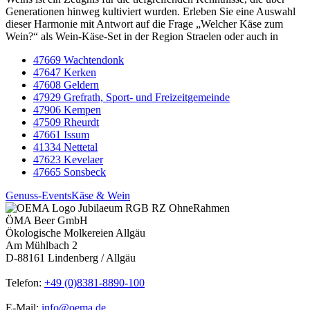
Generationen hinweg kultiviert wurden. Erleben Sie eine Auswahl
dieser Harmonie mit Antwort auf die Frage „Welcher Käse zum
Wein?“ als Wein-Käse-Set in der Region Straelen oder auch in
47669 Wachtendonk
47647 Kerken
47608 Geldern
47929 Grefrath, Sport- und Freizeitgemeinde
47906 Kempen
47509 Rheurdt
47661 Issum
41334 Nettetal
47623 Kevelaer
47665 Sonsbeck
Genuss-Events
Käse & Wein
ÖMA Beer GmbH
Ökologische Molkereien Allgäu
Am Mühlbach 2
D-88161 Lindenberg / Allgäu
Telefon:
+49 (0)8381-8890-100
E-Mail:
info@oema.de