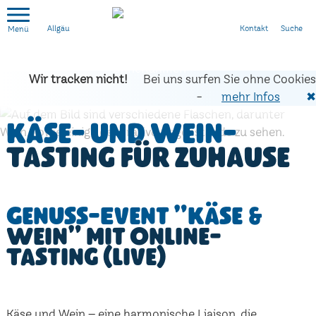
Kontakt
Suche
Allgäu
Wir tracken nicht!
Bei uns surfen Sie ohne Cookies
-
mehr Infos
✖
Käse- und Wein-
Tasting für zuhause
Genuss-Event "Käse &
Wein" mit Online-
Tasting (live)
Käse und Wein – eine harmonische Liaison, die