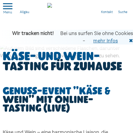
Kontakt
Suche
Allgäu
Wir tracken nicht!
Bei uns surfen Sie ohne Cookies
-
mehr Infos
✖
Käse- und Wein-
Tasting für zuhause
Genuss-Event "Käse &
Wein" mit Online-
Tasting (live)
Käse und Wein – eine harmonische Liaison, die