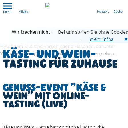
Kontakt
Suche
Allgäu
Wir tracken nicht!
Bei uns surfen Sie ohne Cookies
-
mehr Infos
✖
Käse- und Wein-
Tasting für zuhause
Genuss-Event "Käse &
Wein" mit Online-
Tasting (live)
Käse und Wein – eine harmonische Liaison, die