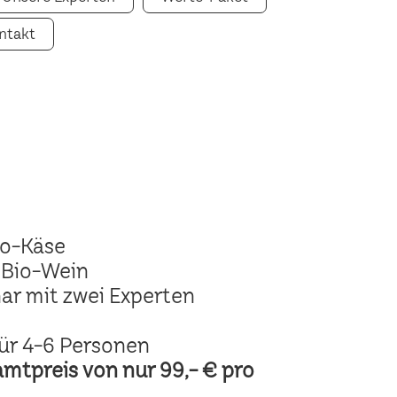
ntakt
io-Käse
 Bio-Wein
ar mit zwei Experten
ür 4-6 Personen
amtpreis von nur 99,- € pro