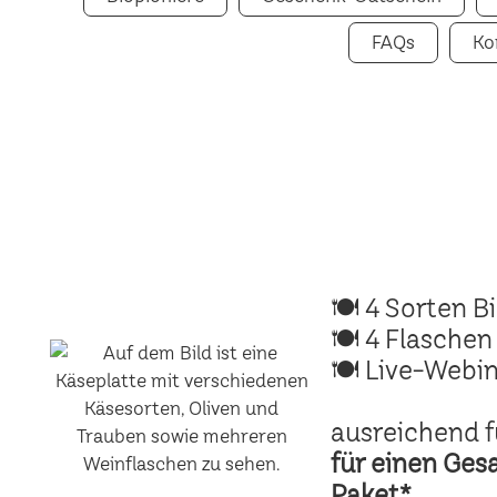
FAQs
Ko
🍽 4 Sorten B
🍽 4 Flaschen
🍽 Live-Webin
ausreichend f
für einen Ges
Paket*