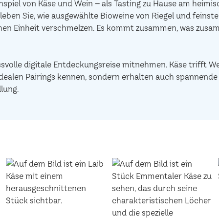
piel von Käse und Wein – als Tasting zu Hause am heimisc
leben Sie, wie ausgewählte Bioweine von Riegel und feinst
chen Einheit verschmelzen. Es kommt zusammen, was zusam
ssvolle digitale Entdeckungsreise mitnehmen. Käse trifft W
ie idealen Pairings kennen, sondern erhalten auch spannen
lung.